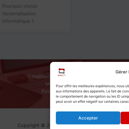
Pourquoi choisir
l’externalisation
informatique ?
A Propos
Gérer
Conditions Générales d'utilisation
Mentions Légales
Pour offrir les meilleures expériences, nous u
Politique de Cookies
aux informations des appareils. Le fait de con
le comportement de navigation ou les ID uniqu
peut avoir un effet négatif sur certaines carac
Accepter
Copyright © 2026 Macup | Fait par Macup