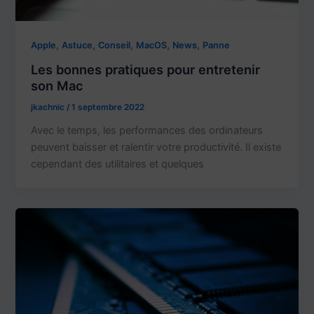
,
,
,
,
,
Apple
Astuce
Conseil
MacOS
News
Panne
Les bonnes pratiques pour entretenir
son Mac
jkachnic
/
1 septembre 2022
Avec le temps, les performances des ordinateurs
peuvent baisser et ralentir votre productivité. Il existe
cependant des utilitaires et quelques