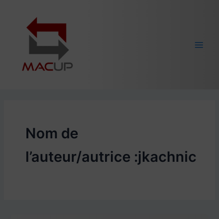
Aller
Main
au
Men
contenu
Nom de
l’auteur/autrice :jkachnic