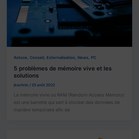
,
,
,
,
Astuce
Conseil
Externalisation
News
PC
5 problèmes de mémoire vive et les
solutions
jkachnic
/
25 août 2022
La mémoire vivre ou RAM (Random Access Memory)
est une barrette qui sert à stocker des données de
manière temporaire afin de