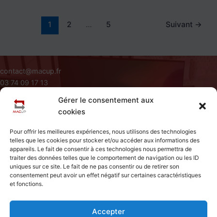
1
2
…
5
Suivant
→
contact@macup.fr
03 74 09 17 13
Du Lundi au Vendredi de 09H à 18H
Gérer le consentement aux
Siège Social : 411 rue Jacques Varlet 59310 Beuvry La Foret
cookies
A Propos
Pour offrir les meilleures expériences, nous utilisons des technologies
Conditions Générales d'utilisation
telles que les cookies pour stocker et/ou accéder aux informations des
Mentions Légales
appareils. Le fait de consentir à ces technologies nous permettra de
Politique de Cookies
traiter des données telles que le comportement de navigation ou les ID
uniques sur ce site. Le fait de ne pas consentir ou de retirer son
Accueil
consentement peut avoir un effet négatif sur certaines caractéristiques
et fonctions.
Contact
Articles
Foire Aux Questions
Accepter