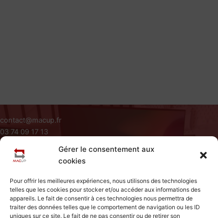
contact@macup.fr
03 74 09 17 13
Du Lundi au Vendredi de 09H à 18H
Gérer le consentement aux
Siège Social : 411 rue Jacques Varlet 59310 Beuvry La Foret
cookies
A Propos
Pour offrir les meilleures expériences, nous utilisons des technologies
Conditions Générales d'utilisation
telles que les cookies pour stocker et/ou accéder aux informations des
Mentions Légales
appareils. Le fait de consentir à ces technologies nous permettra de
Politique de Cookies
traiter des données telles que le comportement de navigation ou les ID
uniques sur ce site. Le fait de ne pas consentir ou de retirer son