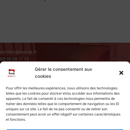
contact@macup.fr
03 74 09 17 13
Du Lundi au Vendredi de 09H à 18H
Gérer le consentement aux
Siège Social : 411 rue Jacques Varlet 59310 Beuvry La Foret
Nous avons ce qu'il vous faut !
cookies
A Propos
Pour offrir les meilleures expériences, nous utilisons des technologies
L'iMac 27" est idéal pour vous. Grand écran 27", carte
Conditions Générales d'utilisation
telles que les cookies pour stocker et/ou accéder aux informations des
graphique configurable selon les besoins. Impressionnant
Mentions Légales
appareils. Le fait de consentir à ces technologies nous permettra de
!
Politique de Cookies
traiter des données telles que le comportement de navigation ou les ID
uniques sur ce site. Le fait de ne pas consentir ou de retirer son
Accueil
consentement peut avoir un effet négatif sur certaines caractéristiques
Découvrir
et fonctions.
Contact
Articles