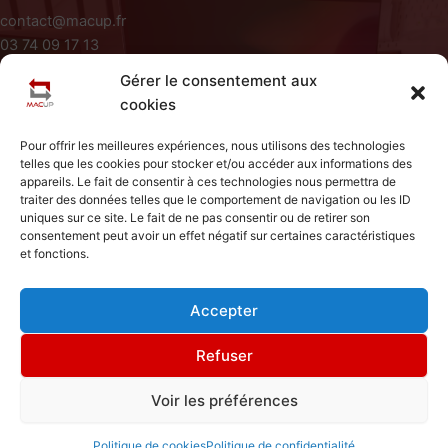
contact@macup.fr
03 74 09 17 13
Du Lundi au Vendredi de 09H à 18H
Gérer le consentement aux
Siège Social : 411 rue Jacques Varlet 59310 Beuvry La Foret
cookies
A Propos
Pour offrir les meilleures expériences, nous utilisons des technologies
Conditions Générales d'utilisation
telles que les cookies pour stocker et/ou accéder aux informations des
Mentions Légales
appareils. Le fait de consentir à ces technologies nous permettra de
Politique de Cookies
traiter des données telles que le comportement de navigation ou les ID
uniques sur ce site. Le fait de ne pas consentir ou de retirer son
Accueil
consentement peut avoir un effet négatif sur certaines caractéristiques
et fonctions.
Contact
Articles
Foire Aux Questions
Accepter
Refuser
Voir les préférences
Copyright © 2026 Macup | Fait par Macup
Politique de cookies
Politique de confidentialité