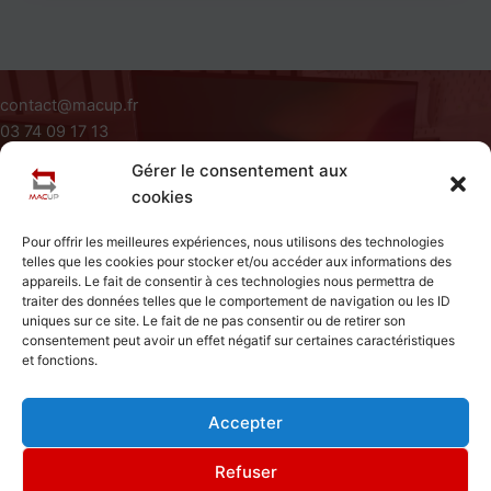
contact@macup.fr
03 74 09 17 13
Du Lundi au Vendredi de 09H à 18H
Gérer le consentement aux
Siège Social : 411 rue Jacques Varlet 59310 Beuvry La Foret
cookies
A Propos
Pour offrir les meilleures expériences, nous utilisons des technologies
Conditions Générales d'utilisation
telles que les cookies pour stocker et/ou accéder aux informations des
Mentions Légales
appareils. Le fait de consentir à ces technologies nous permettra de
Politique de Cookies
traiter des données telles que le comportement de navigation ou les ID
uniques sur ce site. Le fait de ne pas consentir ou de retirer son
Accueil
consentement peut avoir un effet négatif sur certaines caractéristiques
et fonctions.
Contact
Articles
Foire Aux Questions
Accepter
Refuser