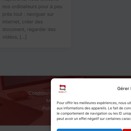
nos ordinateurs pour à peu
près tout : naviguer sur
internet, créer des
document, regarder des
vidéos, […]
A Propos
Gérer
Conditions Générales d'utilisation
Mentions Légales
Pour offrir les meilleures expériences, nous u
Politique de Cookies
aux informations des appareils. Le fait de con
le comportement de navigation ou les ID uniqu
peut avoir un effet négatif sur certaines carac